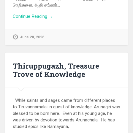
நெறிகளை, ஆதி சங்கரர்…
Continue Reading →
June 28, 2026
Thiruppugazh, Treasure
Trove of Knowledge
While saints and sages came from different places
to Tiruvannamalai in quest of knowledge, Arunagiri was
blessed to be born here. Even at his young age, he
was driven by devotion towards Arunachala. He has
studied epics like Ramayana,…