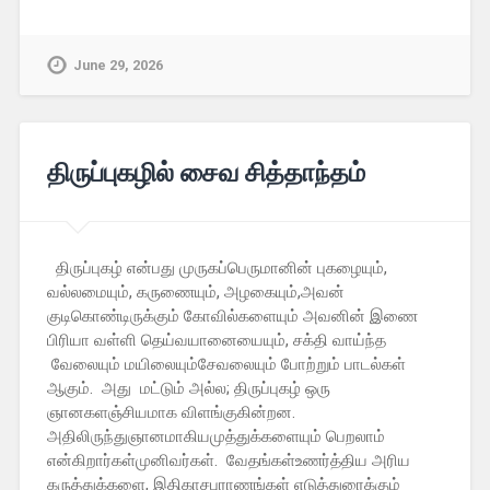
June 29, 2026
திருப்புகழில் சைவ சித்தாந்தம்
திருப்புகழ் என்பது முருகப்பெருமானின் புகழையும்,
வல்லமையும், கருணையும், அழகையும்,அவன்
குடிகொண்டிருக்கும் கோவில்களையும் அவனின் இணை
பிரியா வள்ளி தெய்வயானையையும், சக்தி வாய்ந்த
வேலையும் மயிலையும்சேவலையும் போற்றும் பாடல்கள்
ஆகும். அது மட்டும் அல்ல; திருப்புகழ் ஒரு
ஞானகளஞ்சியமாக விளங்குகின்றன.
அதிலிருந்துஞானமாகியமுத்துக்களையும் பெறலாம்
என்கிறார்கள்முனிவர்கள். வேதங்கள்உணர்த்திய அரிய
கருத்துக்களை, இதிகாசபுராணங்கள் எடுத்துரைக்கும்